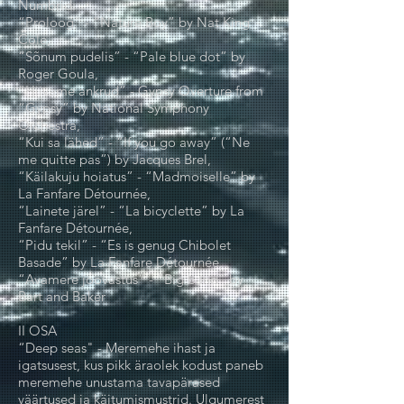
Numbrid:
“Proloog” - “Nature Boy” by Nat King
Cole,
“Sõnum pudelis” - “Pale blue dot” by
Roger Goula,
“Hiivame ankrud” - Gypsy Overture from
“Gypsy” by National Symphony
Orchestra,
“Kui sa lähed” - “If you go away” (“Ne
me quitte pas”) by Jacques Brel,
“Käilakuju hoiatus” - “Madmoiselle” by
La Fanfare Détournée,
“Lainete järel” - “La bicyclette” by La
Fanfare Détournée,
“Pidu tekil” - “Es is genug Chibolet
Basade” by La Fanfare Détournée,
“Avamere joovastus” - “Big band” by
Bart and Baker
II OSA
“Deep seas" - Meremehe ihast ja
igatsusest, kus pikk äraolek kodust paneb
meremehe unustama tavapärased
väärtused ja käitumismustrid. Ulgumerest