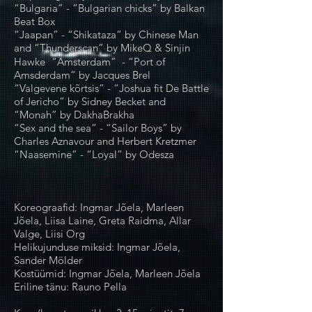
“Bulgaria” - “Bulgarian chicks” by Balkan
Beat Box
“Jaapan” - “Shikataza” by Chinese Man
and “Thunderscan” by MikeQ & Sinjin
Hawke “Amsterdam” - “Port of
Amsderdam” by Jacques Brel
“Valgevene kõrtsis” - “Joshua fit De Battle
of Jericho” by Sidney Becket and
“Monah” by DakhaBrakha
“Sex and the sea” - “Sailor Boys” by
Charles Aznavour and Herbert Kretzmer
“Naasemine” - “Loyal” by Odesza
Koreograafid: Ingmar Jõela, Marleen
Jõela, Liisa Laine, Greta Raidma, Allar
Valge, Liisi Org
Helikujunduse miksid: Ingmar Jõela,
Sander Mölder
Kostüümid: Ingmar Jõela, Marleen Jõela
Eriline tänu: Rauno Pella