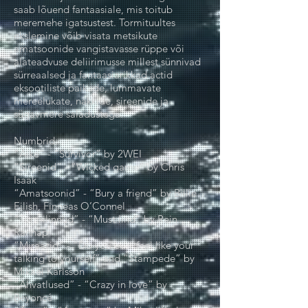
saab lõuend fantaasiale, mis toitub
meremehe igatsustest. Tormituultes
ekslemine võib visata metsikute
amatsoonide vangistavasse rüppe või
alateadvuse deliirimusse millest sünnivad
sürreaalsed ja fantaasiarikkad actid
eksootiliste paikade, lummavate
mereelukate, näkkide, sireenide ja
sügavmere saladustega.
Numbrid:
“Äike” - “Survivor” by 2WEI
“Sireenid” - “Wicked game” by Chris
Isaak
“Amatsoonid” - “Bury a friend” by Billie
Eilish, Finneas O’Connel
“Tormilinnud” - “Must lind” by Rein
Rannap
“Miraazid” - “Do you ever feel like your
talking to yourself” and “Stampede” by
Mikael Karlsson
“Ahvatlused” - “Crazy in love” by
Beyoncé