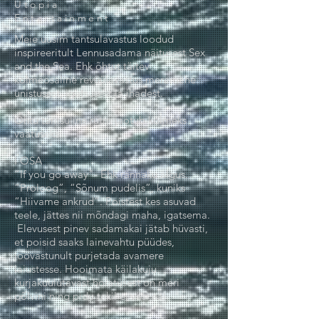
Utopia
Entertainment
Meie uusim tantsulavastus loodud
inspireeritult Lennusadama näitusest Sex
and the Sea. Ehk õhtut täitev
kolmeosaline revüülavastus meremehe
unistusest, igatsusest ja ihadest.
Õhtu tantsuline rütm jaotub kolmeks
vaatuseks:
I OSA
“If you go away"- Ehk rännaku algus.
“Proloog”, “Sõnum pudelis”, kuniks
“Hiivame ankrud”. Poistest kes asuvad
teele, jättes nii mõndagi maha, igatsema.
Elevusest pinev sadamakai jätab hüvasti,
et poisid saaks lainevahtu püüdes,
joovastunult purjetada avamere
laiustesse. Hooimata käilakuju
kurjakuulutavast hoiatusest on meri
põlvini ning pidu tekil ei väsi eal.