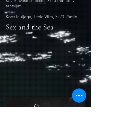
Kava/lavastuse pikkus 3x15 minutit. 7
tantsijat.
Koos lauljaga, Teele Viira, 3x23-25min.
Sex and the Sea