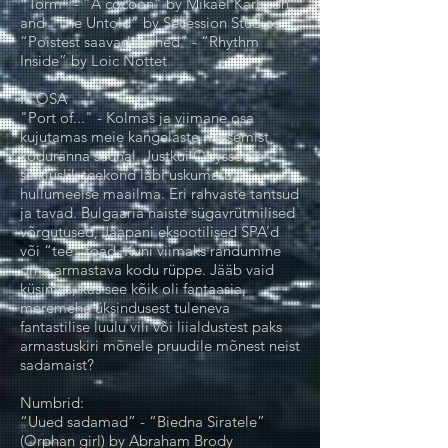
“Torm” - “A cocoon” by Mikael Karlsson
and “The Untold” by Secession Studios
“Poistest saavad mehed” - “Rhythm
Inside” by Loic Nottet
III OSA
"Port of..." - Kolmas ja viimane osa
kujutamas meie kangelaste naasemist
koduranna suunal. Justkui Odysseuse
seikluslik teekond läbi uskumatu,
hullumeelse maailma. Eri rahvaste tantsud
ja tavad. Bulgaaria naiste sügavrütmilised
võrgutused, Jaapani eksootilised SPA’d
või “tee” toad. Kuni viimaks randumine
oma armastava kodu rüppe. Jääb vaid
küsimus, kas see kõik oli fantaasia,
meremehe üksindusest tuleneva
fantastilise luulu vili või liialdustest paks
armastuskiri mõnele pruudile mõnest neist
sadamaist?
Numbrid:
“Uued sadamad” - “Biedna Siratele”
(Orphan girl) by Abraham Brody